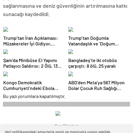
sağlanmasına ve deniz güvenliğinin artırılmasına katkı
sunacağı kaydedildi.
Trump’tan İran Açıklaması:
Trump’tan Doğumla
Müzakereler İyi Gidiyor,
Vatandaşlık ve ‘Doğum
Anlaşma Sağlanabilir
Turizmi’ Kararnamesi
Şam’da Minibüse El Yapımı
Bangladeş’te iki otobüs
Patlayıcı Saldırısı: 2 Ölü, 13
çarpıştı: 8 ölü, 25 yaralı
Yaralı
Kongo Demokratik
ABD’den Meta’ya 567 Milyon
Cumhuriyeti’ndeki Ebola
Dolar Çocuk Ruh Sağlığı
Salgınında Can Kaybı Arttı
Cezası
Bu yazı yorumlara kapatılmıştır.
Son Gündem
Veri politikasındaki amaçlarla sınırlı ve mevzuata uygun şekilde