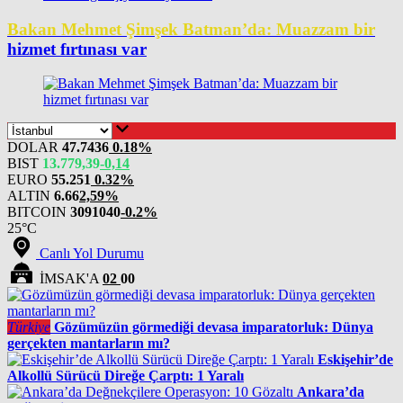
Bakan Mehmet Şimşek Batman’da: Muazzam bir
hizmet fırtınası var
DOLAR
47.7436
0.18%
BIST
13.779,39
-0,14
EURO
55.251
0.32%
ALTIN
6.66
2,59%
BITCOIN
3091040
-0.2%
25°C
Canlı Yol Durumu
İMSAK'A
02
00
Türkiye
Gözümüzün görmediği devasa imparatorluk: Dünya
gerçekten mantarların mı?
Eskişehir’de
Alkollü Sürücü Direğe Çarptı: 1 Yaralı
Ankara’da