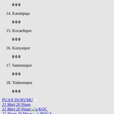
0
0
0
Kasımpaşa
0
0
0
Kocaelispor
0
0
0
Konyaspor
0
0
0
Samsunspor
0
0
0
Trabzonspor
0
0
0
PUAN DURUMU
21 Mart
20 Nisan
21 Mart
20 Nisan
KOÇ
21 Nisan
20 Mayıs
BOĞA