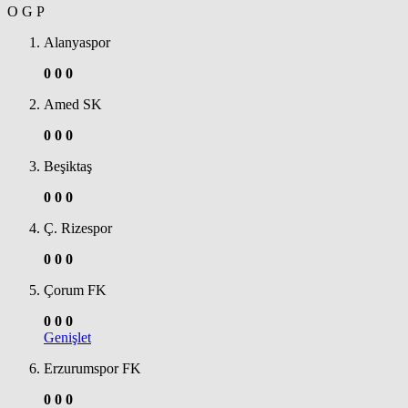
O
G
P
Alanyaspor
0
0
0
Amed SK
0
0
0
Beşiktaş
0
0
0
Ç. Rizespor
0
0
0
Çorum FK
0
0
0
Genişlet
Erzurumspor FK
0
0
0