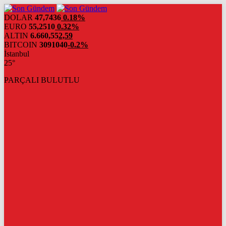
DOLAR
47,7436
0.18%
EURO
55,2510
0.32%
ALTIN
6.660,55
2,59
BITCOIN
3091040
-0.2%
İstanbul
25°
PARÇALI BULUTLU