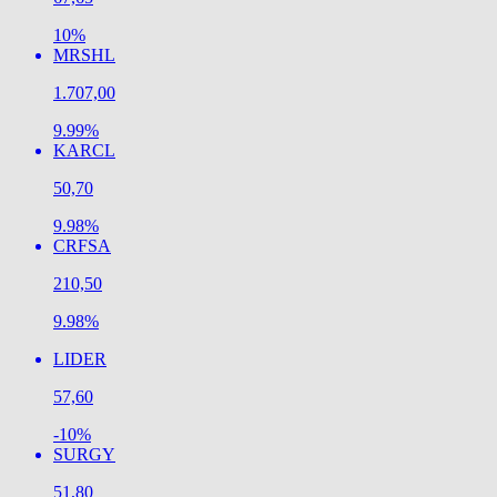
10%
MRSHL
1.707,00
9.99%
KARCL
50,70
9.98%
CRFSA
210,50
9.98%
LIDER
57,60
-10%
SURGY
51,80