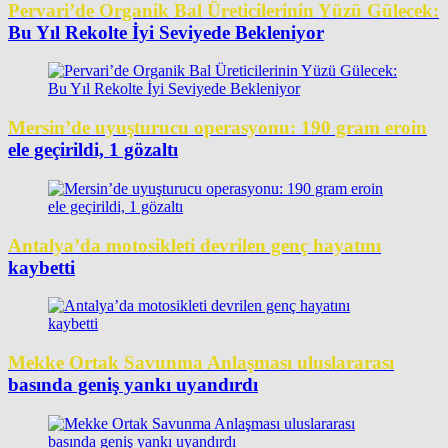
Pervari’de Organik Bal Üreticilerinin Yüzü Gülecek:
Bu Yıl Rekolte İyi Seviyede Bekleniyor
Mersin’de uyuşturucu operasyonu: 190 gram eroin
ele geçirildi, 1 gözaltı
Antalya’da motosikleti devrilen genç hayatını
kaybetti
Mekke Ortak Savunma Anlaşması uluslararası
basında geniş yankı uyandırdı