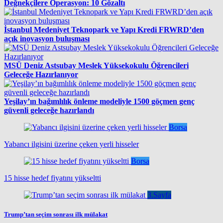
Değnekçilere Operasyon: 10 Gözaltı
İstanbul Medeniyet Teknopark ve Yapı Kredi FRWRD’den
açık inovasyon buluşması
MSÜ Deniz Astsubay Meslek Yüksekokulu Öğrencileri
Geleceğe Hazırlanıyor
Yeşilay’ın bağımlılık önleme modeliyle 1500 göçmen genç
güvenli geleceğe hazırlandı
Borsa
Yabancı ilgisini üzerine çeken yerli hisseler
Borsa
15 hisse hedef fiyatını yükseltti
3.Sayfa
Trump’tan seçim sonrası ilk mülakat