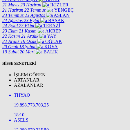
21 Mayıs
20 Haziran
İKİZLER
21 Haziran
22 Temmuz
YENGEÇ
23 Temmuz
23 Ağustos
ASLAN
24 Ağustos
23 Eylül
BAŞAK
24 Eylül
23 Ekim
TERAZİ
23 Ekim
21 Kasım
AKREP
22 Kasım
21 Aralık
YAY
22 Aralık
19 Ocak
OĞLAK
20 Ocak
18 Şubat
KOVA
19 Şubat
20 Mart
BALIK
HİSSE SENETLERİ
İŞLEM GÖREN
ARTANLAR
AZALANLAR
THYAO
19.898.773.703,25
18:10
ASELS
12.380.970.235,50