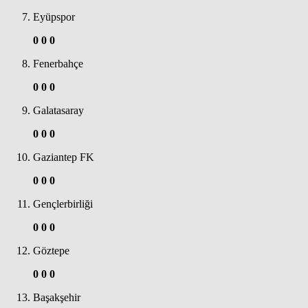
Eyüpspor
0
0
0
Fenerbahçe
0
0
0
Galatasaray
0
0
0
Gaziantep FK
0
0
0
Gençlerbirliği
0
0
0
Göztepe
0
0
0
Başakşehir