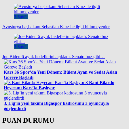
3.Sayfa
Avusturya başbakanı Sebastian Kurz ile ilgili bilinmeyenler
3.Sayfa
Joe Biden 6 aylık hedeflerini açıkladı. Senato buz gibi…
Kars 36 Spor’da Yeni Dönem: Bülent Ayan ve Sedat Aslan
Göreve Başladı
3 Bant Bilardo
Heyecanı Kars’ta Başlıyor
3. Lig’in yeni takımı Bigaspor kadrosunu 3 oyuncuyla
güçlendirdi
PUAN DURUMU