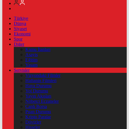
Türkiye
Dünya
Siyaset
Ekonomi
Spor
Diğer
Kamu İlanları
Asayiş
Eğitim
Yaşam
Servisler
Vizyondaki Filmler
Haftanin Filmleri
Hava Durumu
Yol Durumu
Yayın Akışları
Nöbetçi Eczaneler
Canlı Borsa
Puan Durumu
Kripto Paralar
Dövizler
Hisseler