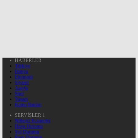
HABERLER
Türkiye
Dünya
Ekonomi
Siyaset
Asayiş
Spor
Yaşam
Kamu İlanları
SERVİSLER 1
Nöbetçi Eczaneler
Hava Durumu
Yol Durumu
Puan Durumu