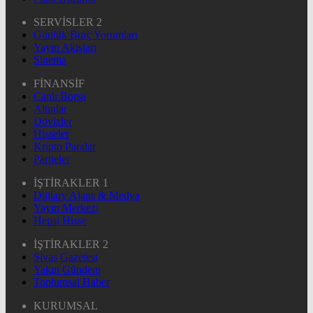
SERVİSLER 2
Günlük Burç Yorumları
Yayın Akışları
Sinema
FİNANSİF
Canlı Borsa
Altınlar
Dövizler
Hisseler
Kripto Paralar
Pariteler
İŞTİRAKLER 1
Dijitary Ajans & Medya
Yayın Merkezi
Hepsi Hisse
İŞTİRAKLER 2
Sivas Gazetesi
Yakın Gündem
Toplumsal Haber
KURUMSAL