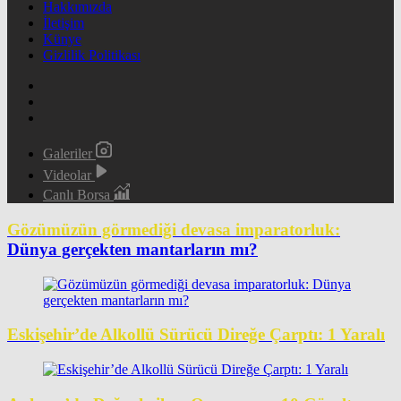
Hakkımızda
İletişim
Künye
Gizlilik Politikası
Galeriler
Videolar
Canlı Borsa
Gözümüzün görmediği devasa imparatorluk:
Dünya gerçekten mantarların mı?
Eskişehir’de Alkollü Sürücü Direğe Çarptı: 1 Yaralı