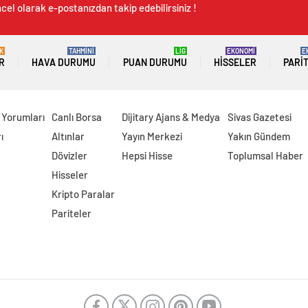
cel olarak e-postanızdan takip edebilirsiniz !
K
TAHMİNİ
LİG
EKONOMİ
E
R
HAVA DURUMU
PUAN DURUMU
HISSELER
PARI
 Yorumları
Canlı Borsa
Dijitary Ajans & Medya
Sivas Gazetesi
ı
Altınlar
Yayın Merkezi
Yakın Gündem
Dövizler
Hepsi Hisse
Toplumsal Haber
Hisseler
Kripto Paralar
Pariteler