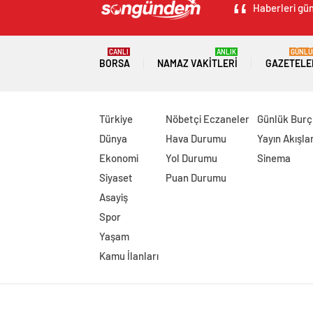
Haberleri gün
CANLI
ANLIK
GÜNLÜ
BORSA
NAMAZ VAKITLERI
GAZETELE
Türkiye
Nöbetçi Eczaneler
Günlük Burç
Dünya
Hava Durumu
Yayın Akışlar
Ekonomi
Yol Durumu
Sinema
Siyaset
Puan Durumu
Asayiş
Spor
Yaşam
Kamu İlanları