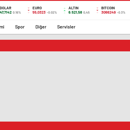
DOLAR
EURO
ALTIN
BITCOIN
47,7142
55,0323
6.521,58
3066249
0.16%
-0.02%
0,45
-0.3%
mi
Spor
Diğer
Servisler