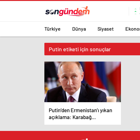
Türkiye
Dünya
Siyaset
Ekono
Putin etiketi için sonuçlar
Putin’den Ermenistan’ı yıkan
açıklama: Karabağ
Azerbaycan’ın ayrılmaz bir
parçasıdır!