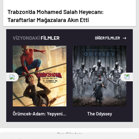
Trabzon’da Mohamed Salah Heyecanı:
Taraftarlar Mağazalara Akın Etti
VİZYONDAKİ
FİLMLER
DİĞER FİLMLER
Örümcek-Adam: Yepyeni Bir Gün
The Odyssey
Son Gündem