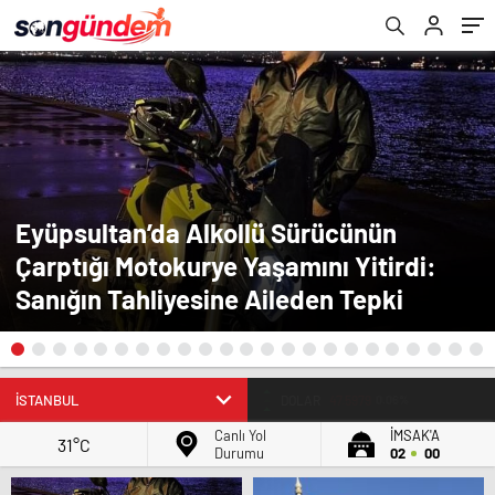
Eyüpsultan’da Alkollü Sürücünün
Çarptığı Motokurye Yaşamını Yitirdi:
Sanığın Tahliyesine Aileden Tepki
BIST
13.720,22
0,12
Canlı Yol
İMSAK'A
31°C
Durumu
02
00