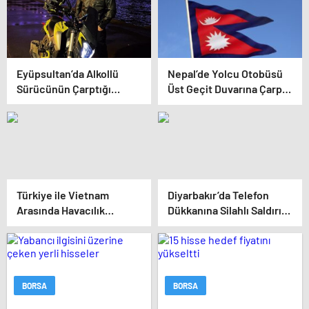
Eyüpsultan’da Alkollü
Nepal’de Yolcu Otobüsü
Sürücünün Çarptığı
Üst Geçit Duvarına Çarptı:
Motokurye Yaşamını
1 Ölü, 19 Yaralı
Yitirdi: Sanığın
Tahliyesine Aileden Tepki
Türkiye ile Vietnam
Diyarbakır’da Telefon
Arasında Havacılık
Dükkanına Silahlı Saldırı: 2
Anlaşması: Haftalık Sefer
Kişiyi Yaralayan Şüpheli
Sayısı 42’ye Yükseldi
Tutuklandı
BORSA
BORSA