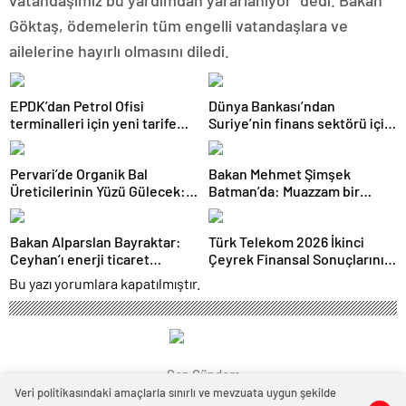
vatandaşımız bu yardımdan yararlanıyor” dedi. Bakan
Göktaş, ödemelerin tüm engelli vatandaşlara ve
ailelerine hayırlı olmasını diledi.
EPDK’dan Petrol Ofisi
Dünya Bankası’ndan
terminalleri için yeni tarife
Suriye’nin finans sektörü için
kararı
100 milyon dolarlık hibe
Pervari’de Organik Bal
Bakan Mehmet Şimşek
Üreticilerinin Yüzü Gülecek:
Batman’da: Muazzam bir
Bu Yıl Rekolte İyi Seviyede
hizmet fırtınası var
Bekleniyor
Bakan Alparslan Bayraktar:
Türk Telekom 2026 İkinci
Ceyhan’ı enerji ticaret
Çeyrek Finansal Sonuçlarını
merkezi yapacağız
Açıkladı: Yarı Yıl Geliri 142
Bu yazı yorumlara kapatılmıştır.
Milyar TL’yi Aştı
Son Gündem
Veri politikasındaki amaçlarla sınırlı ve mevzuata uygun şekilde