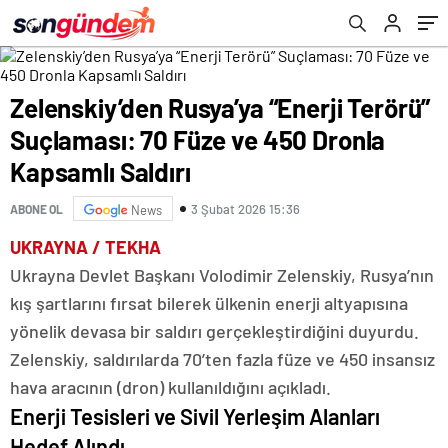
Saldırı
Zelenskiy’den Rusya’ya “Enerji Terörü”
Suçlaması: 70 Füze ve 450 Dronla
Kapsamlı Saldırı
3 Şubat 2026 15:36
ABONE OL
News
UKRAYNA / TEKHA
Ukrayna Devlet Başkanı Volodimir Zelenskiy, Rusya’nın
kış şartlarını fırsat bilerek ülkenin enerji altyapısına
yönelik devasa bir saldırı gerçekleştirdiğini duyurdu.
Zelenskiy, saldırılarda 70’ten fazla füze ve 450 insansız
hava aracının (dron) kullanıldığını açıkladı.
Enerji Tesisleri ve Sivil Yerleşim Alanları
Hedef Alındı