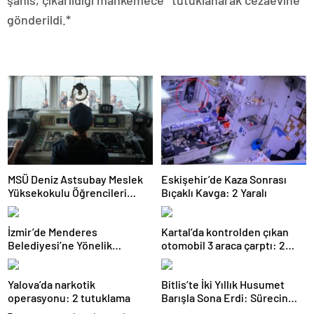
şahıs, çıkarıldığı mahkemece *tutuklanarak cezaevine
gönderildi.*
MSÜ Deniz Astsubay Meslek
Eskişehir’de Kaza Sonrası
Yüksekokulu Öğrencileri
Bıçaklı Kavga: 2 Yaralı
Geleceğe Hazırlanıyor
İzmir’de Menderes
Kartal’da kontrolden çıkan
Belediyesi’ne Yönelik
otomobil 3 araca çarptı: 2
Soruşturmada 16 Şüpheli
yaralı
Adliyede
Yalova’da narkotik
Bitlis’te İki Yıllık Husumet
operasyonu: 2 tutuklama
Barışla Sona Erdi: Sürecin
Başrolünde Atmanega Aşireti