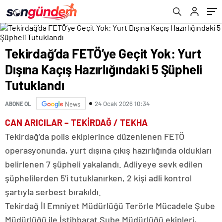
Tekirdağ’da FETÖ’ye Geçit Yok: Yurt
Dışına Kaçış Hazırlığındaki 5 Şüpheli
Tutuklandı
24 Ocak 2026 10:34
ABONE OL
News
CAN ARICILAR – TEKİRDAĞ / TEKHA
Tekirdağ’da polis ekiplerince düzenlenen FETÖ
operasyonunda, yurt dışına çıkış hazırlığında oldukları
belirlenen 7 şüpheli yakalandı. Adliyeye sevk edilen
şüphelilerden 5’i tutuklanırken, 2 kişi adli kontrol
şartıyla serbest bırakıldı.
Tekirdağ İl Emniyet Müdürlüğü Terörle Mücadele Şube
Müdürlüğü ile İstihbarat Şube Müdürlüğü ekipleri,