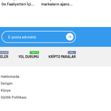
Ge Faaliyetleri İçin
markaların ajans
2026 Yılında 308
ihtiyacı büyüyor:
Milyar Lira Tahsis
Dijital reklam
Edildi
yatırımları 158
milyar TL’yi aştı
KONOMİ
TRAFİK
CANLI
TELER
YOL DURUMU
KRIPTO PARALAR
Hakkımızda
İletişim
Künye
Gizlilik Politikası