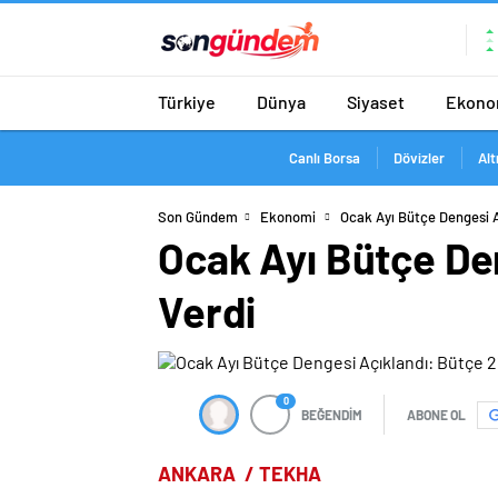
Türkiye
Dünya
Siyaset
Ekono
Canlı Borsa
Dövizler
Alt
Son Gündem
Ekonomi
Ocak Ayı Bütçe Dengesi A
Ocak Ayı Bütçe Den
Verdi
0
BEĞENDİM
ABONE OL
ANKARA / TEKHA