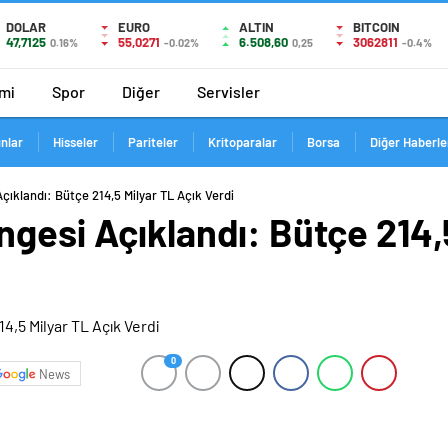
DOLAR
EURO
ALTIN
BITCOIN
47,7125
55,0271
6.508,60
3062811
0.16%
-0.02%
0,25
-0.4%
mi
Spor
Diğer
Servisler
ınlar
Hisseler
Pariteler
Kritoparalar
Borsa
Diğer Haberle
çıklandı: Bütçe 214,5 Milyar TL Açık Verdi
gesi Açıklandı: Bütçe 214,
0
News