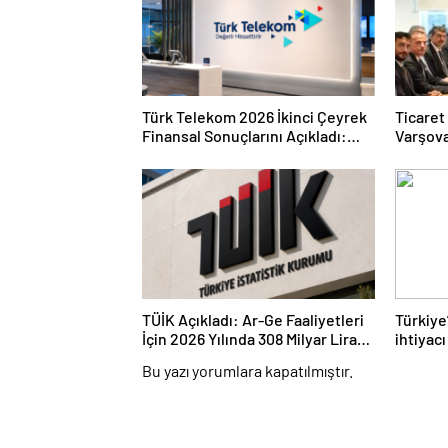
Türk Telekom 2026 İkinci Çeyrek
Ticaret
Finansal Sonuçlarını Açıkladı:
Varşova
Yarı Yıl Geliri 142 Milyar TL’yi Aştı
Buluştu
Milyar 
TÜİK Açıkladı: Ar-Ge Faaliyetleri
Türkiye
İçin 2026 Yılında 308 Milyar Lira
ihtiyac
Tahsis Edildi
yatırıml
Bu yazı yorumlara kapatılmıştır.