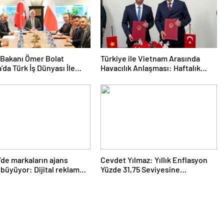
 Bakanı Ömer Bolat
Türkiye ile Vietnam Arasında
’da Türk İş Dünyası İle
Havacılık Anlaşması: Haftalık
: Ticaret Hacmi 12,5
Sefer Sayısı 42’ye Yükseldi
Dolara Ulaştı
’de markaların ajans
Cevdet Yılmaz: Yıllık Enflasyon
ı büyüyor: Dijital reklam
Yüzde 31,75 Seviyesine
arı 158 milyar TL’yi aştı
Gerilemiştir