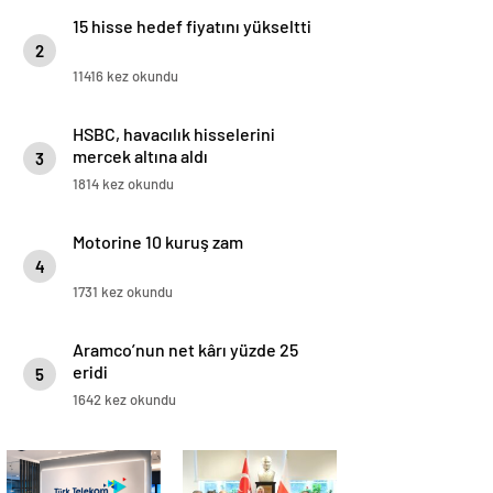
15 hisse hedef fiyatını yükseltti
2
11416 kez okundu
HSBC, havacılık hisselerini
mercek altına aldı
3
1814 kez okundu
Motorine 10 kuruş zam
4
1731 kez okundu
Aramco’nun net kârı yüzde 25
eridi
5
1642 kez okundu