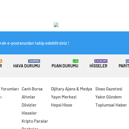
rak e-postanızdan takip edebilirsiniz !
K
TAHMİNİ
LİG
EKONOMİ
E
R
HAVA DURUMU
PUAN DURUMU
HISSELER
PARI
 Yorumları
Canlı Borsa
Dijitary Ajans & Medya
Sivas Gazetesi
ı
Altınlar
Yayın Merkezi
Yakın Gündem
Dövizler
Hepsi Hisse
Toplumsal Haber
Hisseler
Kripto Paralar