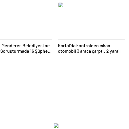
e Menderes Belediyesi’ne
Kartal’da kontrolden çıkan
 Soruşturmada 16 Şüpheli
otomobil 3 araca çarptı: 2 yaralı
de