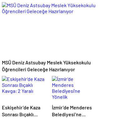
Çarptı: 1 Yaralı
Operasyon: 10
Gözaltı
MSÜ Deniz Astsubay Meslek Yüksekokulu
Öğrencileri Geleceğe Hazırlanıyor
Eskişehir’de Kaza
İzmir’de Menderes
Sonrası Bıçaklı
Belediyesi’ne
Kavga: 2 Yaralı
Yönelik
Soruşturmada 16
Şüpheli Adliyede