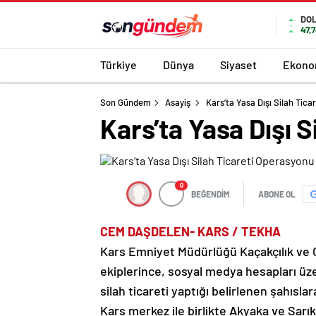
DO
47,
Türkiye
Dünya
Siyaset
Ekono
Son Gündem
Asayiş
Kars’ta Yasa Dışı Silah Tica
Kars’ta Yasa Dışı S
0
BEĞENDİM
ABONE OL
CEM DAŞDELEN- KARS / TEKHA
Kars Emniyet Müdürlüğü Kaçakçılık ve
ekiplerince, sosyal medya hesapları üze
silah ticareti yaptığı belirlenen şahısl
Kars merkez ile birlikte Akyaka ve Sarı