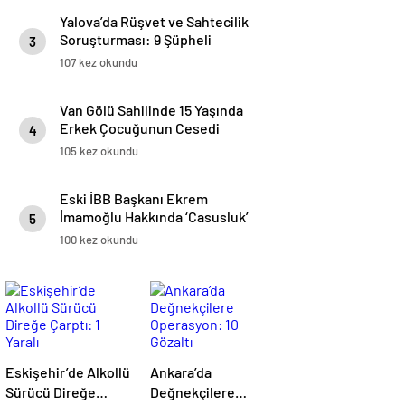
Yalova’da Rüşvet ve Sahtecilik
Soruşturması: 9 Şüpheli
3
Hakkında Adli İşlem Başlatıldı
107 kez okundu
Van Gölü Sahilinde 15 Yaşında
Erkek Çocuğunun Cesedi
4
Bulundu
105 kez okundu
Eski İBB Başkanı Ekrem
İmamoğlu Hakkında ‘Casusluk’
5
Soruşturması
100 kez okundu
Eskişehir’de Alkollü
Ankara’da
Sürücü Direğe
Değnekçilere