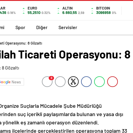
LAR
EURO
ALTIN
BITCOIN
7436
55,2510
6.660,55
3096958
0.18%
0.32%
2,59
0%
mi
Spor
Diğer
Servisler
reti Operasyonu: 8 Gözaltı
ilah Ticareti Operasyonu: 8 
0
News
 Organize Suçlarla Mücadele Şube Müdürlüğü
rinden suç içerikli paylaşımlarda bulunan ve yasa dışı
ara yönelik eş zamanlı operasyon düzenlendi.
kamış ilçelerinde gerçekleştirilen operasyona toplam 33