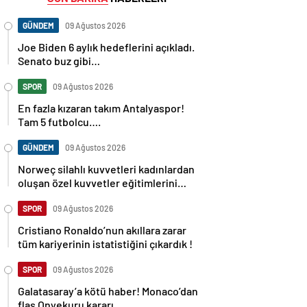
GÜNDEM
09 Ağustos 2026
Joe Biden 6 aylık hedeflerini açıkladı.
Senato buz gibi…
SPOR
09 Ağustos 2026
En fazla kızaran takım Antalyaspor!
Tam 5 futbolcu….
GÜNDEM
09 Ağustos 2026
Norweç silahlı kuvvetleri kadınlardan
oluşan özel kuvvetler eğitimlerini
başlattı.
SPOR
09 Ağustos 2026
Cristiano Ronaldo’nun akıllara zarar
tüm kariyerinin istatistiğini çıkardık !
SPOR
09 Ağustos 2026
Galatasaray’a kötü haber! Monaco’dan
flaş Onyekuru kararı.