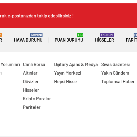
rak e-postanızdan takip edebilirsiniz !
K
TAHMİNİ
LİG
EKONOMİ
E
R
HAVA DURUMU
PUAN DURUMU
HISSELER
PARI
 Yorumları
Canlı Borsa
Dijitary Ajans & Medya
Sivas Gazetesi
ı
Altınlar
Yayın Merkezi
Yakın Gündem
Dövizler
Hepsi Hisse
Toplumsal Haber
Hisseler
Kripto Paralar
Pariteler