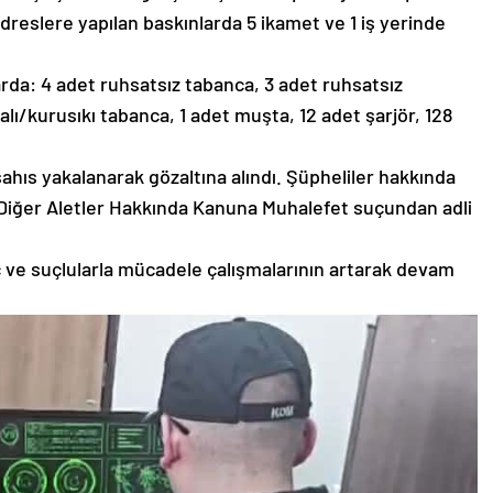
adreslere yapılan baskınlarda 5 ikamet ve 1 iş yerinde
da: 4 adet ruhsatsız tabanca, 3 adet ruhsatsız
lı/kurusıkı tabanca, 1 adet muşta, 12 adet şarjör, 128
 şahıs yakalanarak gözaltına alındı. Şüpheliler hakkında
ile Diğer Aletler Hakkında Kanuna Muhalefet suçundan adli
ç ve suçlularla mücadele çalışmalarının artarak devam