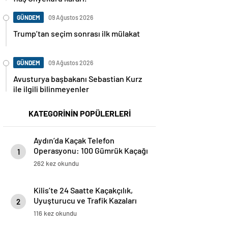
GÜNDEM
09 Ağustos 2026
Trump’tan seçim sonrası ilk mülakat
GÜNDEM
09 Ağustos 2026
Avusturya başbakanı Sebastian Kurz
ile ilgili bilinmeyenler
KATEGORİNİN POPÜLERLERİ
Aydın’da Kaçak Telefon
Operasyonu: 100 Gümrük Kaçağı
1
Cihaz Ele Geçirildi
262 kez okundu
Kilis’te 24 Saatte Kaçakçılık,
Uyuşturucu ve Trafik Kazaları
2
Dahil 8 Farklı Olay Meydana Geldi
116 kez okundu