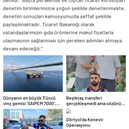
denildi: “Başta perakende ve toptan ticaret kuruluşları
denetim birimlerimizce yoğun şekilde denetlenmekte,
denetim sonuçları kamuoyumuzla şeffaf şekilde
paylaşılmaktadır. Ticaret Bakanlığı olarak
vatandaşlarımızın gıda ürünlerine makul fiyatlarla
ulaşmasının sağlanması için gereken adımları atmaya
devam edeceğiz.”
Dünyanın en büyük 3’üncü
Beşiktaş transferi
vinç gemisi ‘SAIPEM 7000’,
gerçekleşmedi ama sözünü
1915 Çanakkale Köprüsü’nün
tuttu: 500 kilo karpuz dağıttı
altından geçti
Dörtyol’da Kenevir
Operasyonu