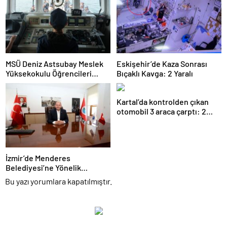
MSÜ Deniz Astsubay Meslek
Eskişehir’de Kaza Sonrası
Yüksekokulu Öğrencileri
Bıçaklı Kavga: 2 Yaralı
Geleceğe Hazırlanıyor
Kartal’da kontrolden çıkan
otomobil 3 araca çarptı: 2
yaralı
İzmir’de Menderes
Belediyesi’ne Yönelik
Soruşturmada 16 Şüpheli
Bu yazı yorumlara kapatılmıştır.
Adliyede