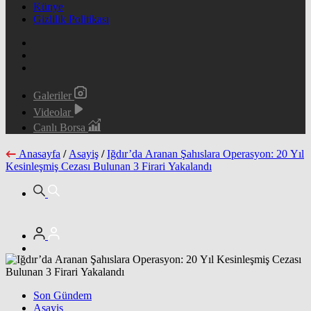
Künye
Gizlilik Politikası
Galeriler
Videolar
Canlı Borsa
Anasayfa
/
Asayiş
/
Iğdır’da Aranan Şahıslara Operasyon: 20 Yıl
Kesinleşmiş Cezası Bulunan 3 Firari Yakalandı
Son Gündem
Asayiş