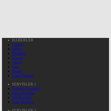
HABERLER
Türkiye
Dünya
Ekonomi
Siyaset
Asayiş
Spor
Yaşam
Kamu İlanları
SERVİSLER 1
Nöbetçi Eczaneler
Hava Durumu
Yol Durumu
Puan Durumu
SERVİSLER 2