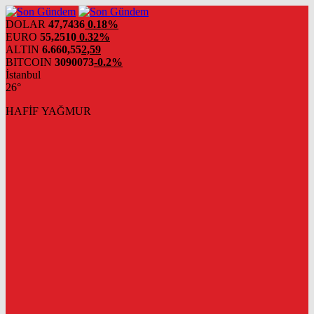
DOLAR
47,7436
0.18%
EURO
55,2510
0.32%
ALTIN
6.660,55
2,59
BITCOIN
3090073
-0.2%
İstanbul
26°
HAFİF YAĞMUR