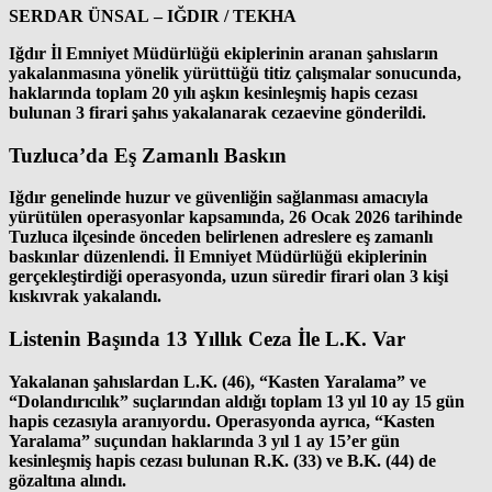
SERDAR ÜNSAL – IĞDIR / TEKHA
Iğdır İl Emniyet Müdürlüğü ekiplerinin aranan şahısların
yakalanmasına yönelik yürüttüğü titiz çalışmalar sonucunda,
haklarında toplam 20 yılı aşkın kesinleşmiş hapis cezası
bulunan 3 firari şahıs yakalanarak cezaevine gönderildi.
Tuzluca’da Eş Zamanlı Baskın
Iğdır genelinde huzur ve güvenliğin sağlanması amacıyla
yürütülen operasyonlar kapsamında, 26 Ocak 2026 tarihinde
Tuzluca ilçesinde önceden belirlenen adreslere eş zamanlı
baskınlar düzenlendi. İl Emniyet Müdürlüğü ekiplerinin
gerçekleştirdiği operasyonda, uzun süredir firari olan 3 kişi
kıskıvrak yakalandı.
Listenin Başında 13 Yıllık Ceza İle L.K. Var
Yakalanan şahıslardan L.K. (46), “Kasten Yaralama” ve
“Dolandırıcılık” suçlarından aldığı toplam 13 yıl 10 ay 15 gün
hapis cezasıyla aranıyordu. Operasyonda ayrıca, “Kasten
Yaralama” suçundan haklarında 3 yıl 1 ay 15’er gün
kesinleşmiş hapis cezası bulunan R.K. (33) ve B.K. (44) de
gözaltına alındı.