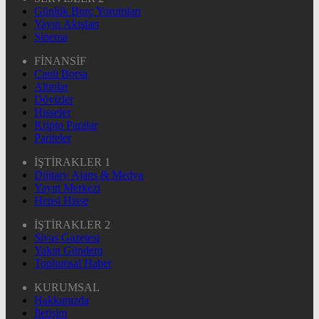
Günlük Burç Yorumları
Yayın Akışları
Sinema
FİNANSİF
Canlı Borsa
Altınlar
Dövizler
Hisseler
Kripto Paralar
Pariteler
İŞTİRAKLER 1
Dijitary Ajans & Medya
Yayın Merkezi
Hepsi Hisse
İŞTİRAKLER 2
Sivas Gazetesi
Yakın Gündem
Toplumsal Haber
KURUMSAL
Hakkımızda
İletişim