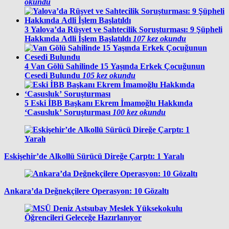
okundu
3
Yalova’da Rüşvet ve Sahtecilik Soruşturması: 9 Şüpheli
Hakkında Adli İşlem Başlatıldı
107 kez okundu
4
Van Gölü Sahilinde 15 Yaşında Erkek Çocuğunun
Cesedi Bulundu
105 kez okundu
5
Eski İBB Başkanı Ekrem İmamoğlu Hakkında
‘Casusluk’ Soruşturması
100 kez okundu
Eskişehir’de Alkollü Sürücü Direğe Çarptı: 1 Yaralı
Ankara’da Değnekçilere Operasyon: 10 Gözaltı