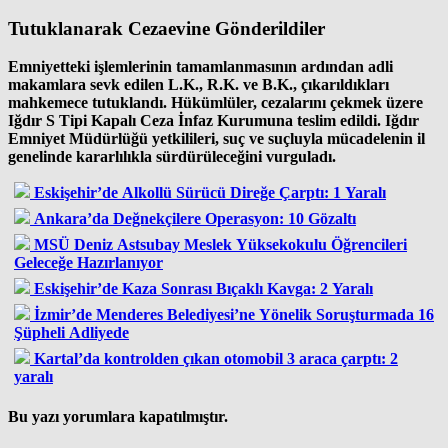
Tutuklanarak Cezaevine Gönderildiler
Emniyetteki işlemlerinin tamamlanmasının ardından adli
makamlara sevk edilen L.K., R.K. ve B.K., çıkarıldıkları
mahkemece tutuklandı. Hükümlüler, cezalarını çekmek üzere
Iğdır S Tipi Kapalı Ceza İnfaz Kurumuna teslim edildi. Iğdır
Emniyet Müdürlüğü yetkilileri, suç ve suçluyla mücadelenin il
genelinde kararlılıkla sürdürüleceğini vurguladı.
Eskişehir’de Alkollü Sürücü Direğe Çarptı: 1 Yaralı
Ankara’da Değnekçilere Operasyon: 10 Gözaltı
MSÜ Deniz Astsubay Meslek Yüksekokulu Öğrencileri
Geleceğe Hazırlanıyor
Eskişehir’de Kaza Sonrası Bıçaklı Kavga: 2 Yaralı
İzmir’de Menderes Belediyesi’ne Yönelik Soruşturmada 16
Şüpheli Adliyede
Kartal’da kontrolden çıkan otomobil 3 araca çarptı: 2
yaralı
Bu yazı yorumlara kapatılmıştır.