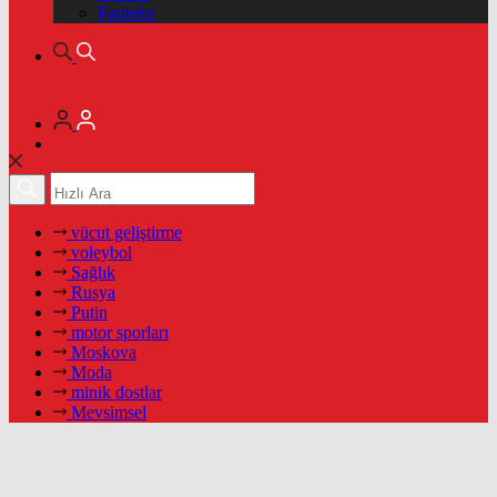
Pariteler
vücut geliştirme
voleybol
Sağlık
Rusya
Putin
motor sporları
Moskova
Moda
minik dostlar
Mevsimsel