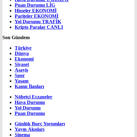
Puan Durumu
LİG
Hisseler
EKONOMİ
Pariteler
EKONOMİ
Yol Durumu
TRAFİK
Kripto Paralar
CANLI
Son Gündem
Türkiye
Dünya
Ekonomi
Siyaset
Asayiş
Spor
Yaşam
Kamu İlanları
Nöbetçi Eczaneler
Hava Durumu
Yol Durumu
Puan Durumu
Günlük Burç Yorumları
Yayın Akışları
Sinema