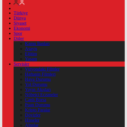
Türkiye
Dünya
Siyaset
Ekonomi
Spor
Diğer
Kamu İlanları
Asayiş
Eğitim
Yaşam
Servisler
Vizyondaki Filmler
Haftanin Filmleri
Hava Durumu
Yol Durumu
Yayın Akışları
Nöbetçi Eczaneler
Canlı Borsa
Puan Durumu
Kripto Paralar
Dövizler
Hisseler
Altınlar