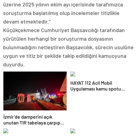
üzerine 2025 yılının ekim ayı içerisinde tarafımızca
soruşturma başlatılmış olup incelemeler titizlikle
devam etmektedir.”
Küçükçekmece Cumhuriyet Başsavcılığı tarafından
yürütülen herhangi bir soruşturma dosyasının
bulunmadığını netleştiren Başsavcılık, sürecin usulüne
uygun ve titiz bir şekilde takip edildiğini kamuoyuna
duyurdu.
HAYAT 112 Acil Mobil
Uygulaması kamu spotu
yayında: 800 bin indirmeyi
aştı
İzmir’de damperini açık
unutan TIR tabelaya çarpıp
devrildi: 1 yaralı