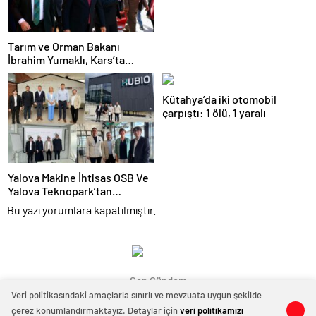
Şındak’a Açık Mektup: “Tıp
Fakültesine Sahip Çıkın”
Tarım ve Orman Bakanı
İbrahim Yumaklı, Kars’ta
Esnafla Buluştu
Kütahya’da iki otomobil
çarpıştı: 1 ölü, 1 yaralı
Yalova Makine İhtisas OSB Ve
Yalova Teknopark’tan
Litvanya’da Stratejik İş Birliği
Bu yazı yorumlara kapatılmıştır.
Hamlesi
Son Gündem
Veri politikasındaki amaçlarla sınırlı ve mevzuata uygun şekilde
çerez konumlandırmaktayız. Detaylar için
veri politikamızı
0
0