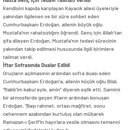
Hasta Genç İçin Tedavi Talimatı Verildi
Kendisini kapıda karşılayan Kayacık ailesi üyeleriyle
yakından ilgilenen ve bir süre sohbet eden
Cumhurbaşkanı Erdoğan, ailenin büyük oğlu
Mustafa’nın rahatsızlığını öğrendi. Genç için Allah’tan
şifa dileyen Erdoğan, Mustafa’nın tedavi sürecinin
yakından takip edilmesi hususunda ilgili birimlere
talimat verdi.
İftar Sofrasında Dualar Edildi
Oruçların açılmasının ardından sofra duası eden
Cumhurbaşkanı Erdoğan’a, ailenin küçük oğlu Bilal,
“Rabb’im kabul eyle, amin” diyerek eşlik etti. Samimi
bir atmosferde geçen iftarın ardından konuşan
Erdoğan, “Başı rahmet, ortası mağfiret, sonu
cehennem azabından kurtuluş olan mübarek
Ramazan-ı Şerif’in hayırlara vesile olmasını temenni