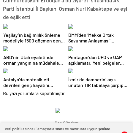
Cumhurbaşkanı Erdoğan’a bu ziyareti sırasında AK
Parti İstanbul İl Başkanı Osman Nuri Kabaktepe ve eşi
de eşlik etti.
Yeşilay’ın bağımlılık önleme
DMM’den ‘Mekke Ortak
modeliyle 1500 göçmen genç
Savunma Anlaşması’
güvenli geleceğe hazırlandı
iddialarına yalanlama
ABD’nin Utah eyaletinde
Pentagon’dan UFO ve UAP
orman yangınına müdahale
açıklaması: Yeni belgeler
eden helikopter düştü
kamuoyuyla paylaşıldı
Antalya’da motosikleti
İzmir’de damperini açık
devrilen genç hayatını
unutan TIR tabelaya çarpıp
kaybetti
devrildi: 1 yaralı
Bu yazı yorumlara kapatılmıştır.
Son Gündem
Veri politikasındaki amaçlarla sınırlı ve mevzuata uygun şekilde