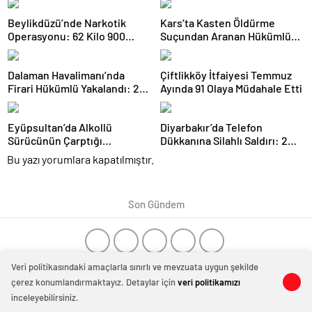
Beylikdüzü’nde Narkotik
Kars’ta Kasten Öldürme
Operasyonu: 62 Kilo 900
Suçundan Aranan Hükümlü
Gram Uyuşturucu Ele
JASAT Operasyonuyla
Geçirildi
Yakalandı
Dalaman Havalimanı’nda
Çiftlikköy İtfaiyesi Temmuz
Firari Hükümlü Yakalandı: 22
Ayında 91 Olaya Müdahale Etti
Yıl Hapis Cezası Bulunuyordu
Eyüpsultan’da Alkollü
Diyarbakır’da Telefon
Sürücünün Çarptığı
Dükkanına Silahlı Saldırı: 2
Motokurye Yaşamını Yitirdi:
Kişiyi Yaralayan Şüpheli
Bu yazı yorumlara kapatılmıştır.
Sanığın Tahliyesine Aileden
Tutuklandı
Tepki
Son Gündem
Veri politikasındaki amaçlarla sınırlı ve mevzuata uygun şekilde
çerez konumlandırmaktayız. Detaylar için
veri politikamızı
0
0
inceleyebilirsiniz.