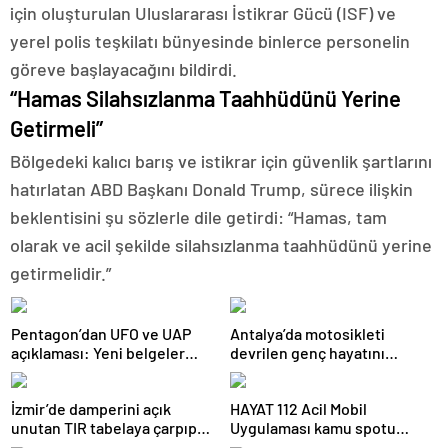
için oluşturulan Uluslararası İstikrar Gücü (ISF) ve
yerel polis teşkilatı bünyesinde binlerce personelin
göreve başlayacağını bildirdi.
“Hamas Silahsızlanma Taahhüdünü Yerine
Getirmeli”
Bölgedeki kalıcı barış ve istikrar için güvenlik şartlarını
hatırlatan ABD Başkanı Donald Trump, sürece ilişkin
beklentisini şu sözlerle dile getirdi: “Hamas, tam
olarak ve acil şekilde silahsızlanma taahhüdünü yerine
getirmelidir.”
Pentagon’dan UFO ve UAP
Antalya’da motosikleti
açıklaması: Yeni belgeler
devrilen genç hayatını
kamuoyuyla paylaşıldı
kaybetti
İzmir’de damperini açık
HAYAT 112 Acil Mobil
unutan TIR tabelaya çarpıp
Uygulaması kamu spotu
devrildi: 1 yaralı
yayında: 800 bin indirmeyi