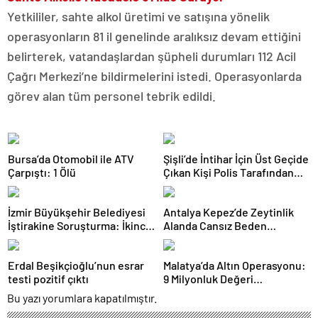
Yetkililer, sahte alkol üretimi ve satışına yönelik
operasyonların 81 il genelinde aralıksız devam ettiğini
belirterek, vatandaşlardan şüpheli durumları 112 Acil
Çağrı Merkezi’ne bildirmelerini istedi. Operasyonlarda
görev alan tüm personel tebrik edildi.
Bursa’da Otomobil ile ATV
Şişli’de İntihar İçin Üst Geçide
Çarpıştı: 1 Ölü
Çıkan Kişi Polis Tarafından
İkna Edildi
İzmir Büyükşehir Belediyesi
Antalya Kepez’de Zeytinlik
İştirakine Soruşturma: İkinci
Alanda Cansız Beden
Dalgada 2 Gözaltı
Bulundu
Erdal Beşikçioğlu’nun esrar
Malatya’da Altın Operasyonu:
testi pozitif çıktı
9 Milyonluk Değeri
Değiştirilmiş Altın Ele
Bu yazı yorumlara kapatılmıştır.
Geçirildi