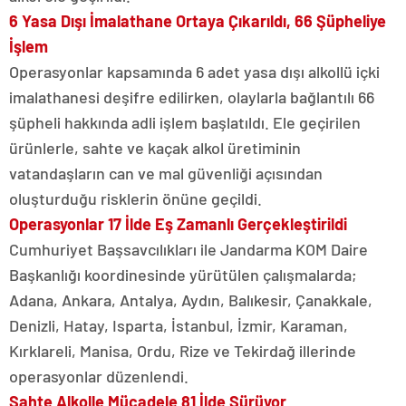
6 Yasa Dışı İmalathane Ortaya Çıkarıldı, 66 Şüpheliye
İşlem
Operasyonlar kapsamında 6 adet yasa dışı alkollü içki
imalathanesi deşifre edilirken, olaylarla bağlantılı 66
şüpheli hakkında adli işlem başlatıldı. Ele geçirilen
ürünlerle, sahte ve kaçak alkol üretiminin
vatandaşların can ve mal güvenliği açısından
oluşturduğu risklerin önüne geçildi.
Operasyonlar 17 İlde Eş Zamanlı Gerçekleştirildi
Cumhuriyet Başsavcılıkları ile Jandarma KOM Daire
Başkanlığı koordinesinde yürütülen çalışmalarda;
Adana, Ankara, Antalya, Aydın, Balıkesir, Çanakkale,
Denizli, Hatay, Isparta, İstanbul, İzmir, Karaman,
Kırklareli, Manisa, Ordu, Rize ve Tekirdağ illerinde
operasyonlar düzenlendi.
Sahte Alkolle Mücadele 81 İlde Sürüyor